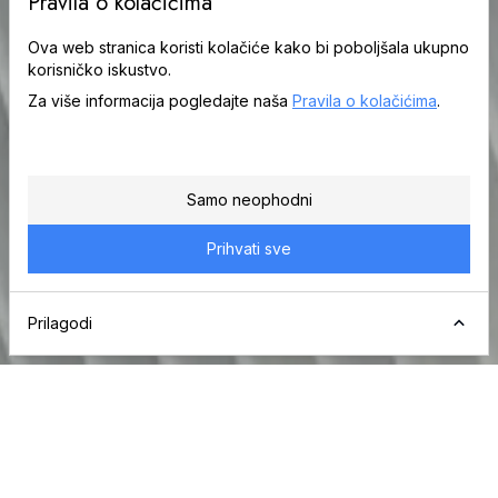
Pravila o kolačićima
Ova web stranica koristi kolačiće kako bi poboljšala ukupno
korisničko iskustvo.
Za više informacija pogledajte naša
Pravila o kolačićima
.
Samo neophodni
Prihvati sve
Prilagodi
Neophodni kolačići
Ovi kolačići su neophodni za funkcioniranje naše web
stranice. Omogućuju vam navigaciju stranicom i korištenje
njezinih funkcija.
Više detalja