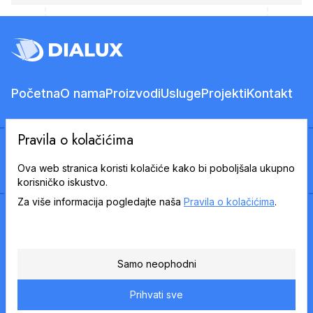
Početna
O nama
Proizvodi
Usluge
Projekti
Kontakt
Pravila o kolačićima
Ova web stranica koristi kolačiće kako bi poboljšala ukupno
korisničko iskustvo.
Za više informacija pogledajte naša
Pravila o kolačićima
.
© 2026 Dialux D.O.O.
Sva prava pridržana
Pravila privatnosti
Samo neophodni
Uvjeti korištenja
Pravila o kolačićima
Izradio
Prihvati sve