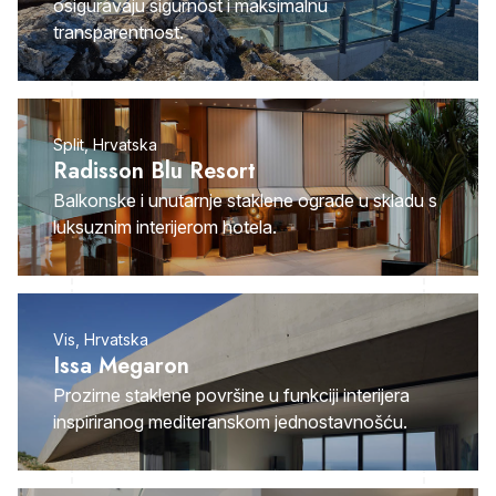
osiguravaju sigurnost i maksimalnu
transparentnost.
Split, Hrvatska
Radisson Blu Resort
Balkonske i unutarnje staklene ograde u skladu s
luksuznim interijerom hotela.
Vis, Hrvatska
Issa Megaron
Prozirne staklene površine u funkciji interijera
inspiriranog mediteranskom jednostavnošću.