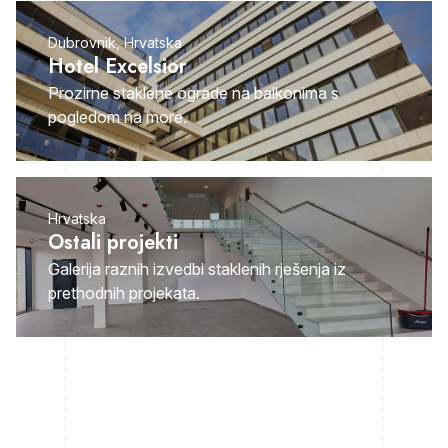
Dubrovnik, Hrvatska
Hotel Excelsior
Prozirne staklene ograde na balkonima s
pogledom na more.
Hrvatska
Ostali projekti
Galerija raznih izvedbi staklenih rješenja iz
prethodnih projekata.