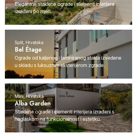
Elegantne staklene ograde i elementi interijera
izrađeni po mjeri.
Split, Hrvatska
Bel Étage
Ograde od kaljenog i laminiranog stakla izvedene
u skladu s luksuznim eksterijerom zgrade.
Mlini, Hrvatska
Alba Garden
Staklene ograde i elementi interijera izrađeni s
naglaskom na funkcionalnost i estetiku.