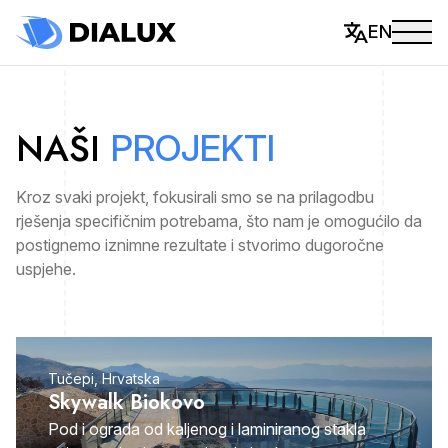
EN
NAŠI
PROJEKTI
Kroz svaki projekt, fokusirali smo se na prilagodbu
rješenja specifičnim potrebama, što nam je omogućilo da
postignemo iznimne rezultate i stvorimo dugoročne
uspjehe.
Tučepi, Hrvatska
Skywalk Biokovo
Pod i ograda od kaljenog i laminiranog stakla