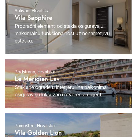
Sutivan, Hrvatska
Vila Sapphire
Prozračni elementi od stakla osiguravaju
maksimalnu funkcionalnost uz nenametljivu
estetiku.
Podstrana, Hrvatska
Le Méridien Lav
Staklene ograde u interijeru i na balkonima
osiguravaju luksuzan i otvoren ambijent.
Primošten, Hrvatska
Vila Golden Lion